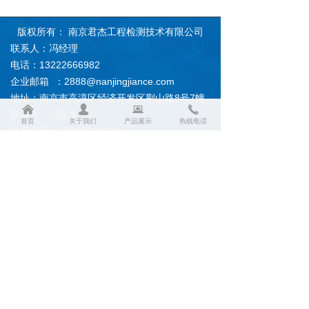
版权所有：
南京君杰工程检测技术有限公司
联系人：冯经理
电话：13222666982
企业邮箱 ：2888@nanjingjiance.com
地址：南京市高淳区经济开发区荆山路8号7幢
낀
넙
뀵
끅
联系人：冯先生
首页
关于我们
产品展示
热线电话
联系电话：17025062888
公司第二地址：扬州市邗江区星耀天地E栋502
手机二维码