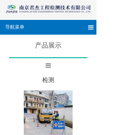
导航菜单
끀
产品展示
끀
检测